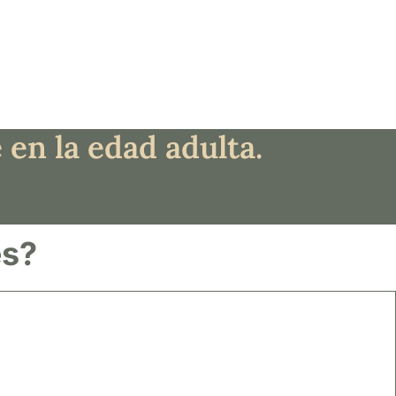
 en la edad adulta.
es?