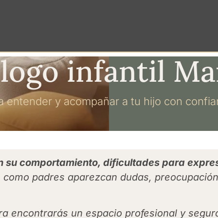
logo infantil M
a entender y acompañar a tu hijo con confia
n su comportamiento, dificultades para expr
ue como padres aparezcan dudas, preocupació
a encontrarás un espacio profesional y seguro