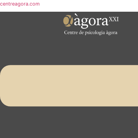
centreagora.com
Menú