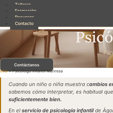
Talleres
Formación
Recursos
Contacto
Psicó
Par
Contáctanos
Inici
»
Psicólogo infantil Manresa
Cuando un niño o niña muestra c
ambios e
sabemos cómo interpretar, es habitual q
suficientemente bien.
En el
servicio de psicología infantil
de Àgor