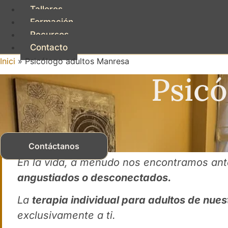
Talleres
Formación
Recursos
Contacto
Inici
»
Psicólogo adultos Manresa
Psicó
Contáctanos
En la vida, a menudo nos encontramos an
angustiados o desconectados.
La
terapia individual para adultos de nue
exclusivamente a ti.