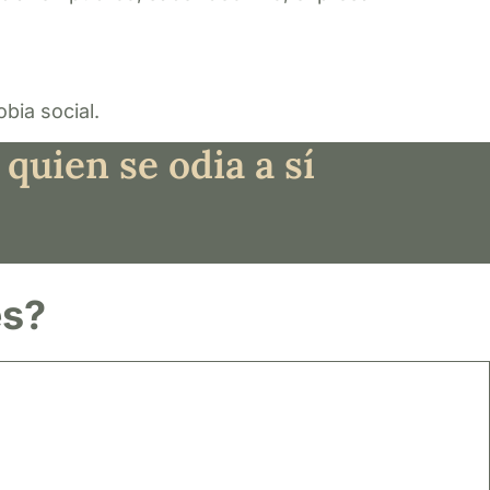
bia social.
uien se odia a sí
es?