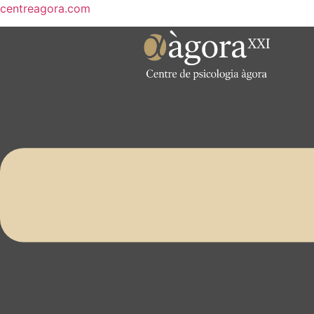
centreagora.com
Menú