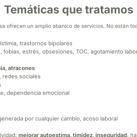
Temáticas que tratamos
a ofrecen un amplio abanico de servicios. No están todo
distimia, trastornos bipolares
 fobias, estrés, obsesiones, TOC, agotamiento labor
mia, atracones
, redes sociales
s
mite, dependencia emocional
generada por cualquier cambio, acoso laboral
ividad:
mejorar autoestima, timidez, inseguridad,
hab